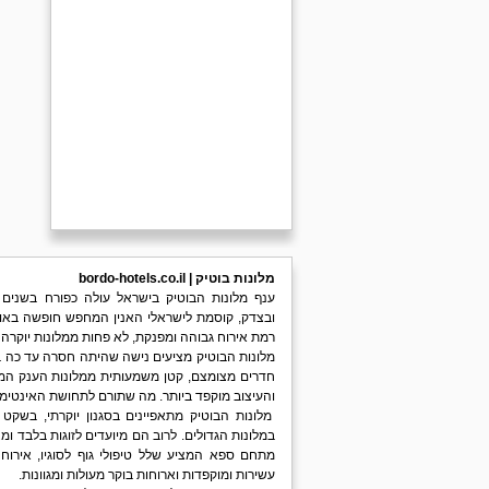
מלונות בוטיק | bordo-hotels.co.il
ענף מלונות הבוטיק בישראל עולה כפורח בשנים
ובצדק, קוסמת לישראלי האנין המחפש חופשה באווי
רמת אירוח גבוהה ומפנקת, לא פחות ממלונות יוקרה 
מלונות הבוטיק מציעים נישה שהיתה חסרה עד כה בע
חדרים מצומצם, קטן משמעותית ממלונות הענק ה
והעיצוב מוקפד ביותר. מה שתורם לתחושת האינטי
מלונות הבוטיק מתאפיינים בסגנון יוקרתי, בשקט
במלונות הגדולים. לרוב הם מיועדים לזוגות בלבד ומ
מתחם ספא המציע שלל טיפולי גוף לסוגיו, אירוח 
עשירות ומוקפדות וארוחות בוקר מעולות ומגוונות.