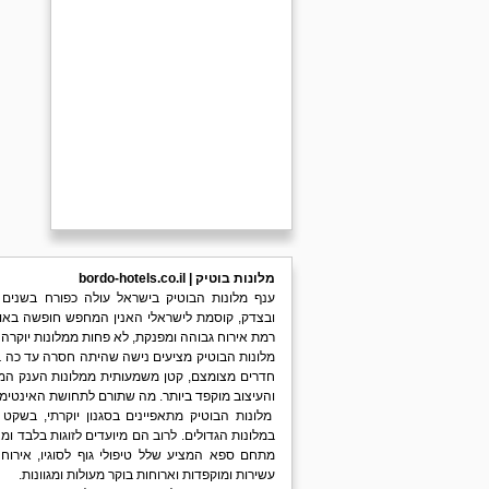
מלונות בוטיק | bordo-hotels.co.il
ענף מלונות הבוטיק בישראל עולה כפורח בשנים
ובצדק, קוסמת לישראלי האנין המחפש חופשה באווי
רמת אירוח גבוהה ומפנקת, לא פחות ממלונות יוקרה 
מלונות הבוטיק מציעים נישה שהיתה חסרה עד כה בע
חדרים מצומצם, קטן משמעותית ממלונות הענק ה
והעיצוב מוקפד ביותר. מה שתורם לתחושת האינטי
מלונות הבוטיק מתאפיינים בסגנון יוקרתי, בשקט
במלונות הגדולים. לרוב הם מיועדים לזוגות בלבד ומ
מתחם ספא המציע שלל טיפולי גוף לסוגיו, אירוח 
עשירות ומוקפדות וארוחות בוקר מעולות ומגוונות.