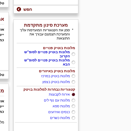
טלפ
חפש
אמ
מערכת סינון מתקדמת
אזו
*
סמן את הקטגוריות המועדפות עליך
והמערכת תצמצם עבורך את
ייש
התוצאות
כמו
מלונות בוטיק פנויים
מלונות בוטיק פנויים לסופ"ש
הקרוב
מלונות בוטיק פנויים לסופ"ש
הבא
מלונות בוטיק באיזורים
טלפ
מלונות בוטיק במרכז
מלונות בוטיק בצפון
קטגוריות נבחרות למלונות בויטק
מצ
אירוח לקבוצות
מלונות עם נוף לים
אזו
מלונות ספא
ייש
כמו
כנסים ואירועים
מלונות כשרים
מלו