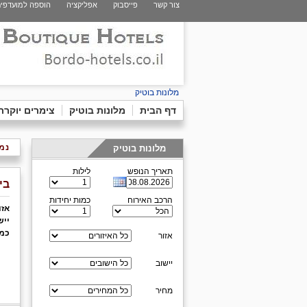
צור קשר
פייסבוק
אפליקציה
הוספה למועדפי
מלונות בוטיק
דף הבית
מלונות בוטיק
צימרים יוקרת
נמצאו 5 תוצ
מלונות בוטיק
תאריך הנופש
לילות
בי
הרכב האירוח
כמות יחידות
אזו
ייש
כמו
אזור
יישוב
מחיר