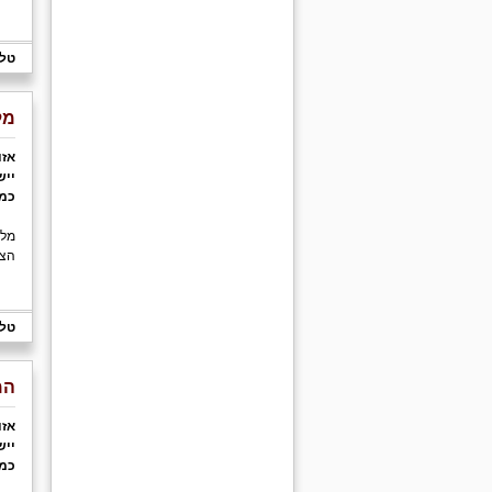
טלפ
מל
אזו
ייש
כמו
הצו
טלפ
המ
אזו
ייש
כמו