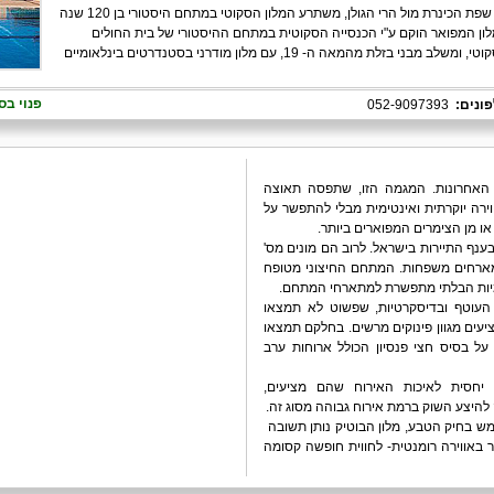
על שפת הכינרת מול הרי הגולן, משתרע המלון הסקוטי במתחם היסטורי בן 120 שנה
ון המפואר הוקם ע"י הכנסייה הסקוטית במתחם ההיסטורי של בית החולים
, ומשלב מבני בזלת מהמאה ה- 19, עם מלון מודרני בסטנדרטים בינלאומיים
פנוי בס
ונים:
052-9097393
 האחרונות. המגמה הזו, שתפסה תאוצה
רה יוקרתית ואינטימית מבלי להתפשר על
או מן הצימרים המפוארים ביותר.
נף התיירות בישראל. לרוב הם מונים מס'
מארחים משפחות. המתחם החיצוני מטופח
מיות הבלתי מתפשרת למתארחי המתחם.
 העוטף ובדיסקרטיות, שפשוט לא תמצאו
ציעים מגוון פינוקים מרשים. בחלקם תמצאו
על בסיס חצי פנסיון הכולל ארוחות ערב
, יחסית לאיכות האירוח שהם מציעים,
להיצע השוק ברמת אירוח גבוהה מסוג זה.
 ממש בחיק הטבע, מלון הבוטיק נותן תשובה
 באווירה רומנטית- לחווית חופשה קסומה