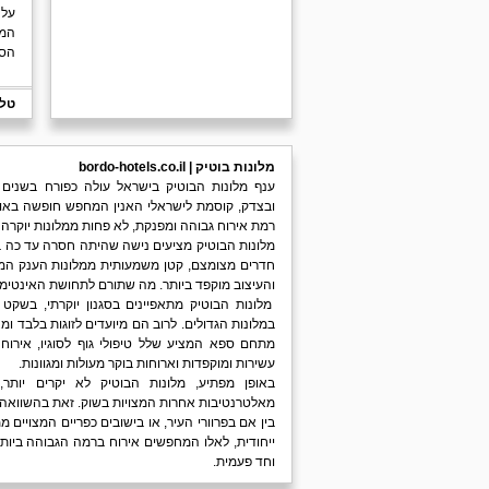
המל
הסקוטי
טלפ
מלונות בוטיק | bordo-hotels.co.il
ענף מלונות הבוטיק בישראל עולה כפורח בשנים
ובצדק, קוסמת לישראלי האנין המחפש חופשה באווי
רמת אירוח גבוהה ומפנקת, לא פחות ממלונות יוקרה 
מלונות הבוטיק מציעים נישה שהיתה חסרה עד כה בע
חדרים מצומצם, קטן משמעותית ממלונות הענק ה
והעיצוב מוקפד ביותר. מה שתורם לתחושת האינטי
מלונות הבוטיק מתאפיינים בסגנון יוקרתי, בשקט
במלונות הגדולים. לרוב הם מיועדים לזוגות בלבד ומ
מתחם ספא המציע שלל טיפולי גוף לסוגיו, אירוח 
עשירות ומוקפדות וארוחות בוקר מעולות ומגוונות.
באופן מפתיע, מלונות הבוטיק לא יקרים יותר
מאלטרנטיבות אחרות המצויות בשוק. זאת בהשוואה 
בין אם בפרוורי העיר, או בישובים כפריים המצויים
ייחודית, לאלו המחפשים אירוח ברמה הגבוהה ביותר
וחד פעמית.