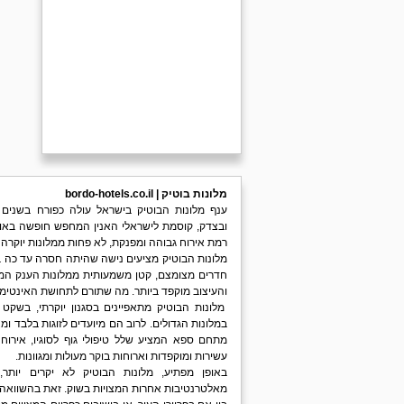
מלונות בוטיק | bordo-hotels.co.il
ענף מלונות הבוטיק בישראל עולה כפורח בשנים
ובצדק, קוסמת לישראלי האנין המחפש חופשה באווי
רמת אירוח גבוהה ומפנקת, לא פחות ממלונות יוקרה 
מלונות הבוטיק מציעים נישה שהיתה חסרה עד כה בע
חדרים מצומצם, קטן משמעותית ממלונות הענק ה
והעיצוב מוקפד ביותר. מה שתורם לתחושת האינטי
מלונות הבוטיק מתאפיינים בסגנון יוקרתי, בשקט
במלונות הגדולים. לרוב הם מיועדים לזוגות בלבד ומ
מתחם ספא המציע שלל טיפולי גוף לסוגיו, אירוח 
עשירות ומוקפדות וארוחות בוקר מעולות ומגוונות.
באופן מפתיע, מלונות הבוטיק לא יקרים יותר
מאלטרנטיבות אחרות המצויות בשוק. זאת בהשוואה 